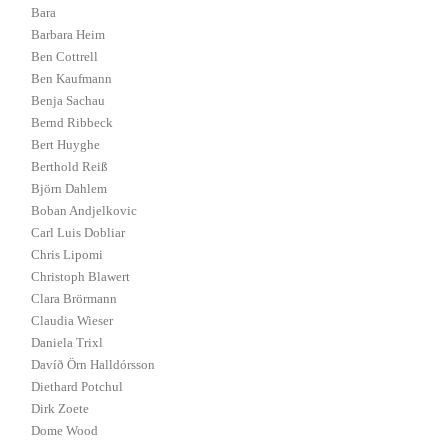
Bara
Barbara Heim
Ben Cottrell
Ben Kaufmann
Benja Sachau
Bernd Ribbeck
Bert Huyghe
Berthold Reiß
Björn Dahlem
Boban Andjelkovic
Carl Luis Dobliar
Chris Lipomi
Christoph Blawert
Clara Brörmann
Claudia Wieser
Daniela Trixl
Davíð Örn Halldórsson
Diethard Potchul
Dirk Zoete
Dome Wood