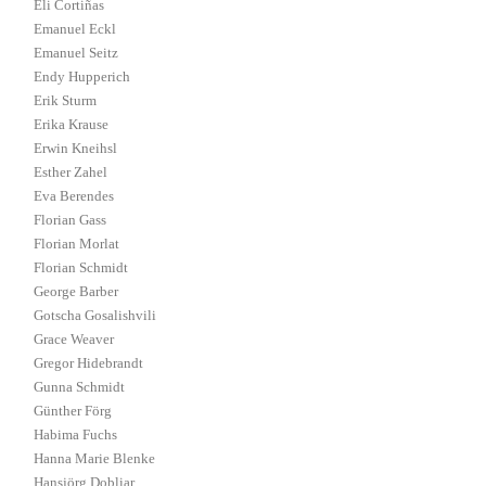
Eli Cortiñas
Emanuel Eckl
Emanuel Seitz
Endy Hupperich
Erik Sturm
Erika Krause
Erwin Kneihsl
Esther Zahel
Eva Berendes
Florian Gass
Florian Morlat
Florian Schmidt
George Barber
Gotscha Gosalishvili
Grace Weaver
Gregor Hidebrandt
Gunna Schmidt
Günther Förg
Habima Fuchs
Hanna Marie Blenke
Hansjörg Dobliar