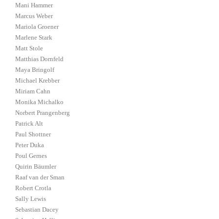
Mani Hammer
Marcus Weber
Mariola Groener
Marlene Stark
Matt Stole
Matthias Dornfeld
Maya Bringolf
Michael Krebber
Miriam Cahn
Monika Michalko
Norbert Prangenberg
Patrick Alt
Paul Shottner
Peter Duka
Poul Gernes
Quirin Bäumler
Raaf van der Sman
Robert Crotla
Sally Lewis
Sebastian Dacey