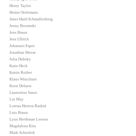
Henry Taylor
Hester Oerlemans
Janes Haid-Schmallenberg
Jenny Brosinski
Jens Braun
Jens Ullrich
Johannes Esper
Jonathan Meese
Julia Dubsky
Katie Heck
Katrin Rother
Klaus Winichner
Koen Delaere
Laurentius Sauer
Lin May
Lorena Herrera Rashid
Lutz Braun
Lynn Hershman Leeson
Magdalena Kita
Maik Schierloh