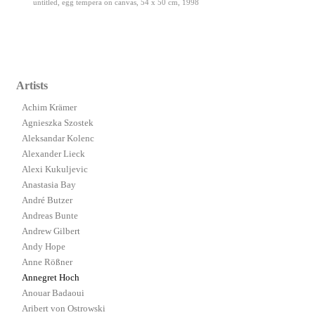
untitled, egg tempera on canvas, 54 x 50 cm, 1998
Artists
Achim Krämer
Agnieszka Szostek
Aleksandar Kolenc
Alexander Lieck
Alexi Kukuljevic
Anastasia Bay
André Butzer
Andreas Bunte
Andrew Gilbert
Andy Hope
Anne Rößner
Annegret Hoch
Anouar Badaoui
Aribert von Ostrowski