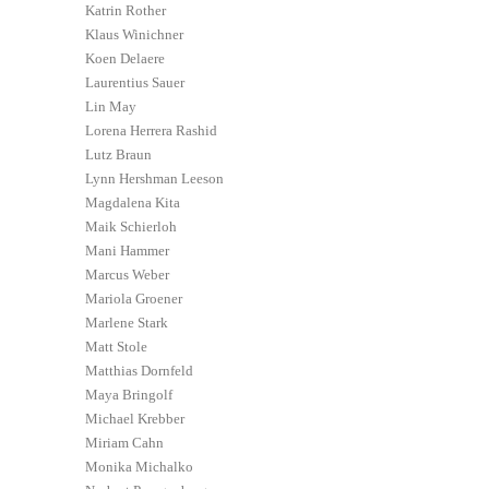
Katrin Rother
Klaus Winichner
Koen Delaere
Laurentius Sauer
Lin May
Lorena Herrera Rashid
Lutz Braun
Lynn Hershman Leeson
Magdalena Kita
Maik Schierloh
Mani Hammer
Marcus Weber
Mariola Groener
Marlene Stark
Matt Stole
Matthias Dornfeld
Maya Bringolf
Michael Krebber
Miriam Cahn
Monika Michalko