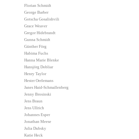
Florian Schmidt
George Barber
Gotscha Gosalishvili
Grace Weaver
Gregor Hidebrandt
Gunna Schmidt
Günther Förg
Habima Fuchs
Hanna Marie Blenke
Hansjörg Dobliar
Henry Taylor
Hester Oerlemans
Janes Haid-Schmallenberg
Jenny Brosinski
Jens Braun
Jens Ullrich
Johannes Esper
Jonathan Meese
Julia Dubsky
Katie Heck