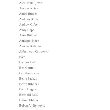
Alexi Kukuljevic
Anastasia Bay
André Butzer
Andreas Bunte
Andrew Gilbert
Andy Hope
Anne Rößner
Annegret Hoch
Anouar Badaoui
Aribert von Ostrowski
Bara
Barbara Heim
Ben Cottrell
Ben Kaufmann
Benja Sachau
Bernd Ribbeck
Bert Huyghe
Berthold Reiß
Björn Dahlem
Boban Andjelkovic