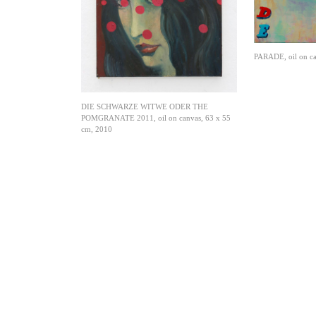
PARADE, oil on ca
DIE SCHWARZE WITWE ODER THE
POMGRANATE 2011, oil on canvas, 63 x 55
cm, 2010