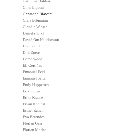
Carl Luis Dobliar
Chris Lipomi
Christoph Blawert
Clara Brörmann
Claudia Wieser
Daniela Trixl
Davíð Örn Halldórsson
Diethard Potchul
Dirk Zoete
Dome Wood
Eli Cortiñas
Emanuel Eckl
Emanuel Seitz
Endy Hupperich
Erik Sturm
Erika Krause
Erwin Kneihsl
Esther Zahel
Eva Berendes
Florian Gass
Florian Morlat