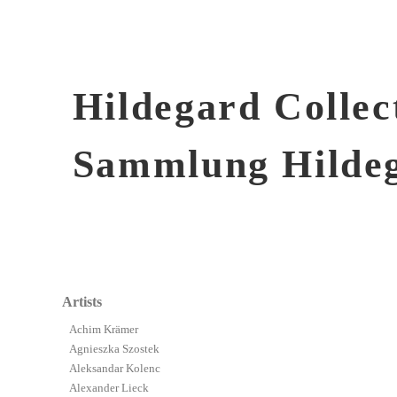
Hildegard Collec
Sammlung Hilde
Artists
Achim Krämer
Agnieszka Szostek
Aleksandar Kolenc
Alexander Lieck