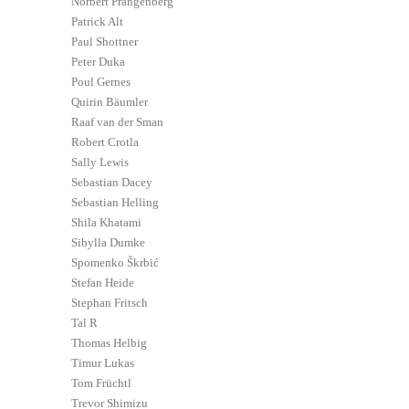
Norbert Prangenberg
Patrick Alt
Paul Shottner
Peter Duka
Poul Gernes
Quirin Bäumler
Raaf van der Sman
Robert Crotla
Sally Lewis
Sebastian Dacey
Sebastian Helling
Shila Khatami
Sibylla Dumke
Spomenko Škrbić
Stefan Heide
Stephan Fritsch
Tal R
Thomas Helbig
Timur Lukas
Tom Früchtl
Trevor Shimizu